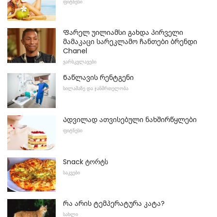
ᲤᲘᲢᲜᲔᲡᲘ
Ფარელ უილიამსი გახდა პირველი
მამაკაცი სარეკლამო ჩანთები ბრენდი
Chanel
ᲕᲐᲠᲡᲙᲕᲚᲐᲕᲔᲑᲘ
Ნაწლავის რენტგენი
ᲡᲘᲚᲐᲛᲐᲖᲔ ᲓᲐ ᲯᲐᲜᲛᲠᲗᲔᲚᲝᲑᲐ
Ადვილად ათვისებული ნახშირწყლები
ᲤᲘᲢᲜᲔᲡᲘ
Snack ტორტს
ᲡᲐᲙᲕᲔᲑᲘ
Რა არის ტემპერატურა კატა?
ᲡᲐᲮᲚᲘ