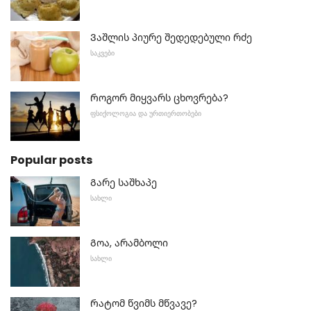
Ვაშლის პიურე შედედებული რძე
ᲡᲐᲙᲕᲔᲑᲘ
Როგორ მიყვარს ცხოვრება?
ᲤᲡᲘᲥᲝᲚᲝᲒᲘᲐ ᲓᲐ ᲣᲠᲗᲘᲔᲠᲗᲝᲑᲔᲑᲘ
Popular posts
Გარე საშხაპე
ᲡᲐᲮᲚᲘ
Გოა, არამბოლი
ᲡᲐᲮᲚᲘ
Რატომ წვიმს მწვავე?