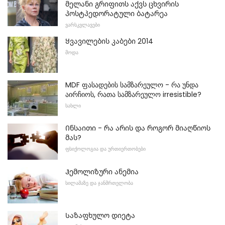
მელანი გრიფითს აქვს ცხვირის
პოსტპედორატული ბატარეა
ᲕᲐᲠᲡᲙᲕᲚᲐᲕᲔᲑᲘ
Ყვავილების კაბები 2014
ᲛᲝᲓᲐ
MDF ფასადების სამზარეულო - რა უნდა
აირჩიოს, რათა სამზარეულო irresistible?
ᲡᲐᲮᲚᲘ
Ინსაითი - რა არის და როგორ მიაღწიოს
მას?
ᲤᲡᲘᲥᲝᲚᲝᲒᲘᲐ ᲓᲐ ᲣᲠᲗᲘᲔᲠᲗᲝᲑᲔᲑᲘ
Ჰემოლიზური ანემია
ᲡᲘᲚᲐᲛᲐᲖᲔ ᲓᲐ ᲯᲐᲜᲛᲠᲗᲔᲚᲝᲑᲐ
Საზაფხულო დიეტა