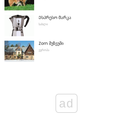
Ესპრესო მარკა
ᲡᲐᲮᲚᲘ
Zorn მუზეუმი
ᲔᲕᲠᲝᲞᲐ
ad