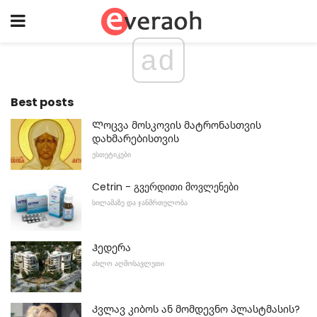
ad
Best posts
Ლოცვა მოსკოვის მატრონასთვის
დახმარებისთვის
ᲔᲡᲗᲔᲢᲘᲙᲔᲑᲘ
Cetrin - გვერდითი მოვლენები
ᲡᲘᲚᲐᲛᲐᲖᲔ ᲓᲐ ᲯᲐᲜᲛᲠᲗᲔᲚᲝᲑᲐ
Ჰედერა
ᲐᲮᲚᲝ ᲐᲦᲛᲝᲡᲐᲕᲚᲔᲗᲘ
Კვლავ კიბოს ან მომდევნო პლასტმასის?