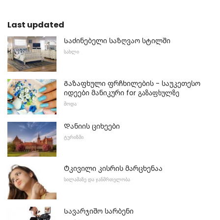
Last updated
Საძინებელი საზღვაო სტილში
ᲡᲐᲮᲚᲘ
Გაზაფხული ფრჩხილების - საუკეთესო
იდეები მანიკური for გაზაფხულზე
ᲛᲝᲓᲐ
Დანიის ციხეები
ᲢᲣᲠᲘᲖᲛᲘ
Ტკივილი კისრის მარცხენაა
ᲡᲘᲚᲐᲛᲐᲖᲔ ᲓᲐ ᲯᲐᲜᲛᲠᲗᲔᲚᲝᲑᲐ
Სავარჯიშო სარბენი