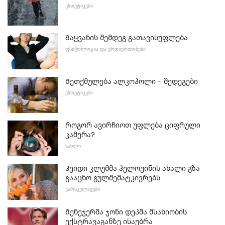
ᲔᲡᲗᲔᲢᲘᲙᲔᲑᲘ
Გაყვანის შემდეგ გათავისუფლება
ᲤᲡᲘᲥᲝᲚᲝᲒᲘᲐ ᲓᲐ ᲣᲠᲗᲘᲔᲠᲗᲝᲑᲔᲑᲘ
Შეთქმულება ალკოჰოლი - შედეგები
ᲔᲡᲗᲔᲢᲘᲙᲔᲑᲘ
Როგორ ავირჩიოთ უფლება ციფრული
კამერა?
ᲡᲐᲮᲚᲘ
Ჰეიდი კლუმმა ჰელოუინის ახალი გზა
გააცნო გულშემატკივრებს
ᲕᲐᲠᲡᲙᲕᲚᲐᲕᲔᲑᲘ
Მენეჯერმა ჯონი დეპმა მსახიობის
ექსტრავაგანზე ისაუბრა