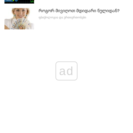
Როგორ მივიღოთ მდიდარი ნულიდან?
ᲤᲡᲘᲥᲝᲚᲝᲒᲘᲐ ᲓᲐ ᲣᲠᲗᲘᲔᲠᲗᲝᲑᲔᲑᲘ
ad